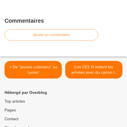
Commentaires
Ajouter un commentaire
< De "jeunes cuisiniers" au
Les CE1 H imitent les
Lycée!
artistes avec du carton le
10 mars. >
Hébergé par Overblog
Top articles
Pages
Contact