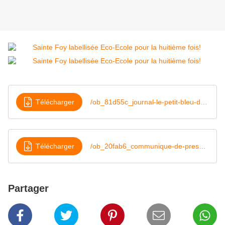
Télécharger
/ob_81d55c_journal-le-petit-bleu-du-22-juin-2016
Télécharger
/ob_20fab6_communique-de-presse-label-eco-ecole
Partager