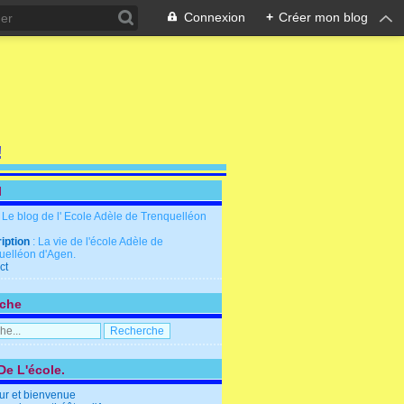
Connexion
+
Créer mon blog
!
l
: Le blog de l' Ecole Adèle de Trenquelléon
iption
: La vie de l'école Adèle de
uelléon d'Agen.
ct
che
De L'école.
ur et bienvenue