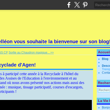
elléon vous souhaite la bienvenue sur son blog
Accuei
 GS CP
Sortie au Chaudron magique... >>
Blog
ecyclade d'Agen!
Descr
Trenq
Conta
 à participé cette année à la Recyclade à l'hôtel du
es Assises de l'Education à l'environnement et au
tand où nous avons présenté nos actions mais aussi des
Recher
née : musique, tissage participatif, courses d'escargots,
rticipants !
La Vie 
Bonjo