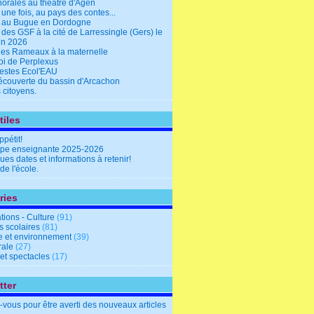
horales au théâtre d'Agen
it une fois, au pays des contes...
e au Bugue en Dordogne
 des GSF à la cité de Larressingle (Gers) le
uin 2026
des Rameaux à la maternelle
oi de Perplexus
estes Ecol'EAU
découverte du bassin d'Arcachon
 citoyens.
tiles
pétit!
ipe enseignante 2025-2026
es dates et informations à retenir!
 de l'école.
ries
tions - Culture
(91)
s scolaires
(81)
e et environnement
(39)
rale
(27)
et spectacles
(17)
tter
vous pour être averti des nouveaux articles