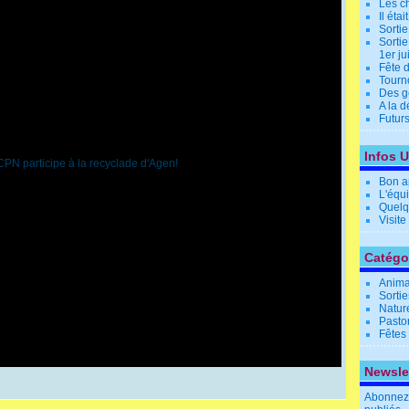
Les c
Il éta
Sorti
Sortie
1er j
Fête 
Tourn
Des g
A la 
Futurs
Infos U
Bon ap
L'équ
Quelqu
Visite
Catégo
Anima
Sortie
Natur
Pasto
Fêtes 
Newsle
Abonnez-