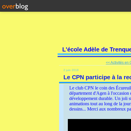
L'école Adèle de Trenqu
<< Activités en
2 juin 2018
Le CPN participe à la r
Le club CPN le coin des Écureuils
département d'Agen à l'occasion d
développement durable. Un joli s
animations tout au long de la jour
dessins... Merci aux nombreux pa