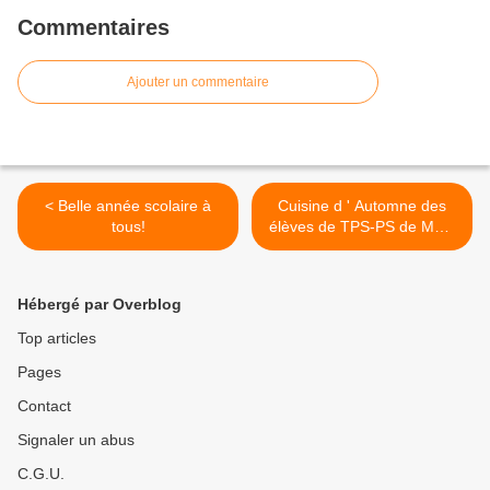
Commentaires
Ajouter un commentaire
< Belle année scolaire à
Cuisine d ' Automne des
tous!
élèves de TPS-PS de Mme
ROBERT et ceux d ' Ulis de
Mme Demeusy >
Hébergé par Overblog
Top articles
Pages
Contact
Signaler un abus
C.G.U.