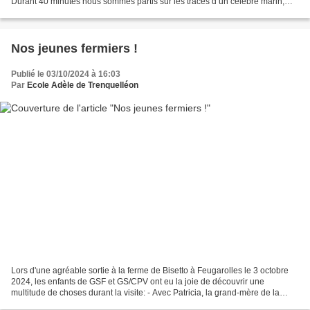
Durant 40 minutes nous sommes partis sur les traces d’un célèbre marin,
nous avons découvert d’incroyables...
Nos jeunes fermiers !
Publié le 03/10/2024 à 16:03
Par
Ecole Adèle de Trenquelléon
Lors d'une agréable sortie à la ferme de Bisetto à Feugarolles le 3 octobre
2024, les enfants de GSF et GS/CPV ont eu la joie de découvrir une
multitude de choses durant la visite: - Avec Patricia, la grand-mère de la
famille, ils ont parcouru les vergers...