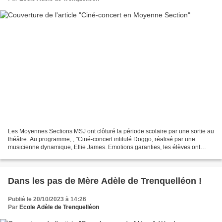
Les Moyennes Sections MSJ ont clôturé la période scolaire par une sortie au
théâtre. Au programme, , "Ciné-concert intitulé Doggo, réalisé par une
musicienne dynamique, Ellie James. Emotions garanties, les élèves ont
validé ! Nous avons, au retour, fait...
Dans les pas de Mère Adèle de Trenquelléon !
Publié le 20/10/2023 à 14:26
Par
Ecole Adèle de Trenquelléon