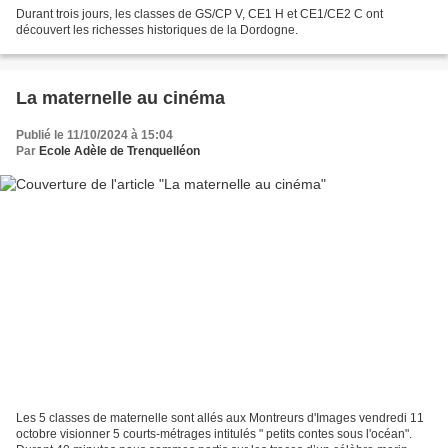
Durant trois jours, les classes de GS/CP V, CE1 H et CE1/CE2 C ont
découvert les richesses historiques de la Dordogne.
La maternelle au cinéma
Publié le 11/10/2024 à 15:04
Par
Ecole Adèle de Trenquelléon
Les 5 classes de maternelle sont allés aux Montreurs d'Images vendredi 11
octobre visionner 5 courts-métrages intitulés " petits contes sous l'océan".