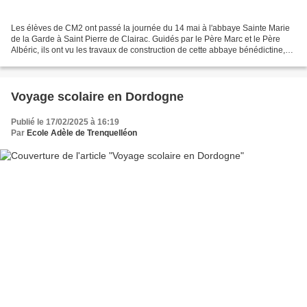
Les élèves de CM2 ont passé la journée du 14 mai à l'abbaye Sainte Marie
de la Garde à Saint Pierre de Clairac. Guidés par le Père Marc et le Père
Albéric, ils ont vu les travaux de construction de cette abbaye bénédictine,
ont découvert les règles de...
Voyage scolaire en Dordogne
Publié le 17/02/2025 à 16:19
Par
Ecole Adèle de Trenquelléon