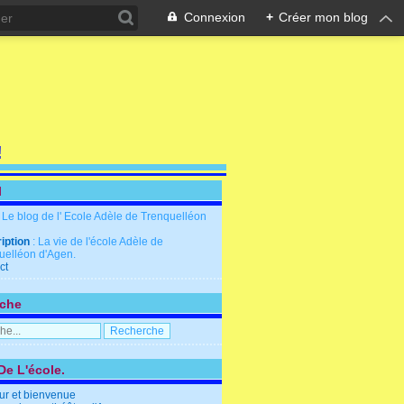
Connexion
+
Créer mon blog
!
l
: Le blog de l' Ecole Adèle de Trenquelléon
iption
: La vie de l'école Adèle de
uelléon d'Agen.
ct
che
De L'école.
ur et bienvenue