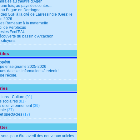
horales au théâtre d'Agen
it une fois, au pays des contes...
e au Bugue en Dordogne
 des GSF à la cité de Larressingle (Gers) le
uin 2026
des Rameaux à la maternelle
oi de Perplexus
estes Ecol'EAU
découverte du bassin d'Arcachon
 citoyens.
tiles
pétit!
ipe enseignante 2025-2026
es dates et informations à retenir!
 de l'école.
ries
tions - Culture
(91)
s scolaires
(81)
e et environnement
(39)
rale
(27)
et spectacles
(17)
tter
vous pour être averti des nouveaux articles