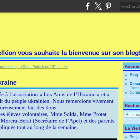
elléon vous souhaite la bienvenue sur son blog
Accuei
arianistes
La Saint Patrick en CP et... >>
Blog
kraine
Descr
Trenq
Conta
iée à l’association « Les Amis de l’Ukraine » et a
fit du peuple ukrainien. Nous remercions vivement
Recher
eureusement fait des dons.
es élèves volontaires, Mme Solda, Mme Protat
Morera-Berat (Secrétaire de l’Apel) et des parents
pliqués tout au long de la semaine.
La Vie 
Bonjo