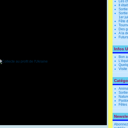
Les c
Il éta
Sorti
Sortie
1er j
Fête 
Tourn
Des g
A la 
Futurs
Infos U
Bon ap
L'équ
Quelqu
Visite
Catégo
Anima
Sortie
Natur
Pasto
Fêtes 
Newsle
Abonnez-