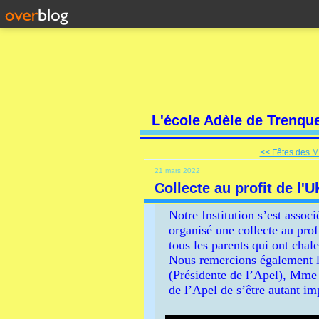
L'école Adèle de Trenqu
<< Fêtes des M
21 mars 2022
Collecte au profit de l'U
‌Notre Institution s’est assoc
organisé une collecte au pro
tous les parents qui ont chal
Nous remercions également l
(Présidente de l’Apel), Mme 
de l’Apel de s’être autant im