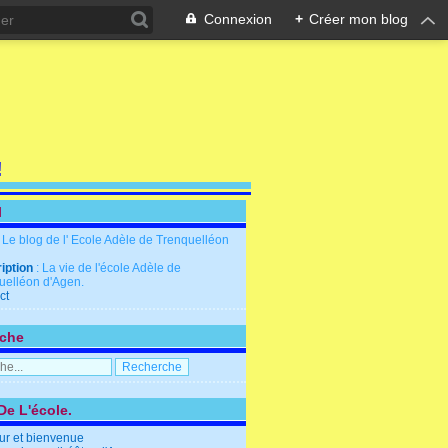
Connexion
+
Créer mon blog
!
l
: Le blog de l' Ecole Adèle de Trenquelléon
iption
: La vie de l'école Adèle de
uelléon d'Agen.
ct
che
De L'école.
ur et bienvenue