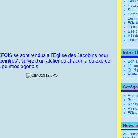
Les c
Il éta
Sorti
Sortie
1er j
Fête 
Tourn
Des g
A la 
Futurs
Infos U
S se sont rendus à l'Eglise des Jacobins pour
peintres", suivie d'un atelier où chacun a pu exercer
Bon ap
L'équ
s peintres agenais.
Quelqu
Visite
Catégo
Anima
Sortie
Natur
Pasto
Fêtes 
Newsle
Abonnez-