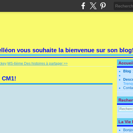
elléon vous souhaite la bienvenue sur son blog
Accuei
ckey
MS-6ème Des histoires à partager >>
Blog
s CM1!
Descr
Trenq
Conta
Recher
La Vie 
Bonjo