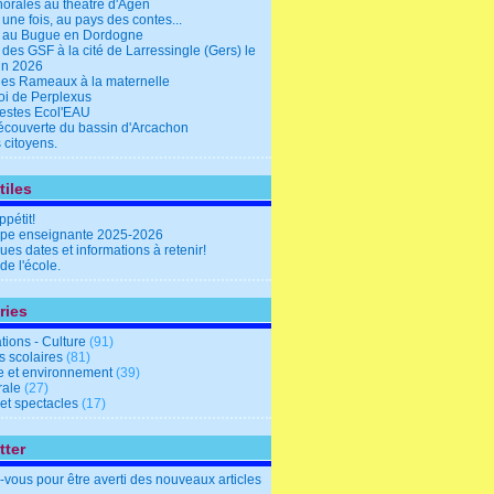
horales au théâtre d'Agen
it une fois, au pays des contes...
e au Bugue en Dordogne
 des GSF à la cité de Larressingle (Gers) le
uin 2026
des Rameaux à la maternelle
oi de Perplexus
estes Ecol'EAU
découverte du bassin d'Arcachon
 citoyens.
tiles
pétit!
ipe enseignante 2025-2026
es dates et informations à retenir!
 de l'école.
ries
tions - Culture
(91)
s scolaires
(81)
e et environnement
(39)
rale
(27)
et spectacles
(17)
tter
vous pour être averti des nouveaux articles