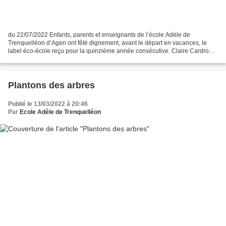
du 22/07/2022 Enfants, parents et enseignants de l’école Adèle de
Trenquelléon d’Agen ont fêté dignement, avant le départ en vacances, le
label éco-école reçu pour la quinzième année consécutive. Claire Cardron,
professeure des écoles, est à l’origine...
Plantons des arbres
Publié le 13/03/2022 à 20:46
Par
Ecole Adèle de Trenquelléon