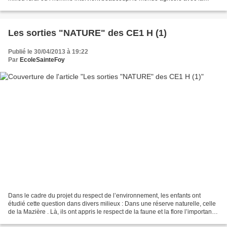
ferme Lou Cornal de Saint pierre de...
Les sorties "NATURE" des CE1 H (1)
Publié le 30/04/2013 à 19:22
Par
EcoleSainteFoy
Dans le cadre du projet du respect de l’environnement, les enfants ont
étudié cette question dans divers milieux : Dans une réserve naturelle, celle
de la Mazière . Là, ils ont appris le respect de la faune et la flore l’importance
du rôle des hommes...