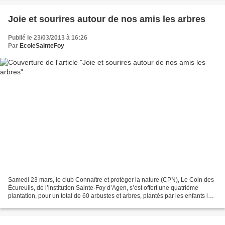
Joie et sourires autour de nos amis les arbres
Publié le 23/03/2013 à 16:26
Par
EcoleSainteFoy
Samedi 23 mars, le club Connaître et protéger la nature (CPN), Le Coin des
Écureuils, de l’institution Sainte-Foy d’Agen, s’est offert une quatrième
plantation, pour un total de 60 arbustes et arbres, plantés par les enfants lors
de ces sorties successives.(lire...